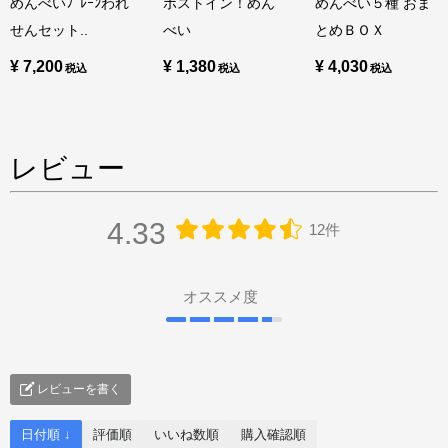
めんべいﾌﾟﾚｰﾝわれ
ポストイン！めん
めんべい５種 おま
せんセット..
べい
とめＢＯＸ
¥ 7,200
¥ 1,380
¥ 4,030
レビュー
4.33
12件
オススメ度
レビューを書く
日付順 ↓
評価順
いいね数順
購入確認順