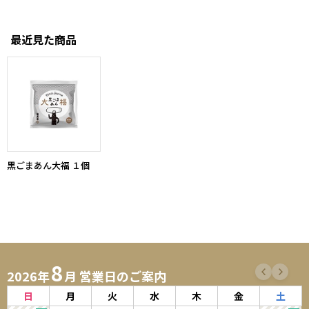
最近見た商品
黒ごまあん大福 １個
8
2026年
月 営業日のご案内
日
月
火
水
木
金
土