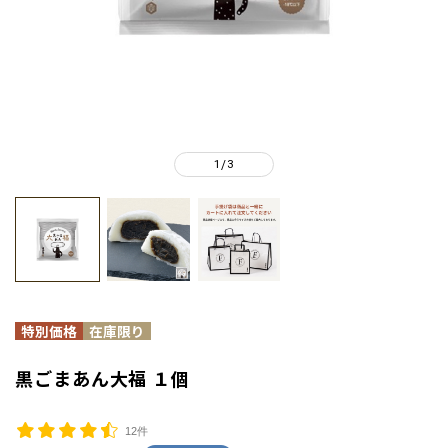
1
3
/
黒ごまあん大福 １個
12件