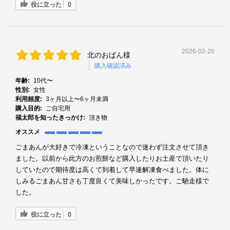
役に立った
0
2026-02-20
北のおばん様
購入確認済み
年齢:
10代〜
性別:
女性
利用頻度:
3ヶ月以上〜6ヶ月未満
購入目的:
ご自宅用
福太郎を知ったきっかけ:
頂き物
オススメ
ごまあんが大好きで冷凍ということなので迷わず注文させて頂き
ました。以前から此方のお煎餅など購入したりお土産で頂いたり
していたので期待度は高くて到着して早速解凍食べました。体に
しみるごまあん甘さも丁度良くて美味しかったです。ご馳走様で
した。
役に立った
0