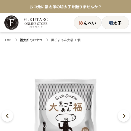
★めんべい25周年記念商品が登場★
【色々な味を試したい方へ】ポストイン！めんべい
め
明
んべい
太子
送料全国一律770円！10,800円以上で送料無料
黒ごまあん大福 １個
TOP
福太郎のおやつ