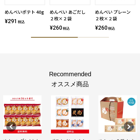
めんべいポテト 40g
めんべい あごだし
めんべい プレーン
２枚×２袋
２枚×２袋
¥291
税込
¥260
¥260
税込
税込
Recommended
オススメ商品