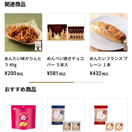
関連商品
めんたい味かりんと
めんべい焼きチョコ
めんたいフランス プ
う 65g
バー ５本入
レーン １本
¥200
¥581
¥432
税込
税込
税込
おすすめ商品