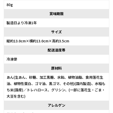
80g
賞味期限
製造日より冷凍1年
サイズ
縦約13.0cm×横約13.0cm×高約3.5cm
配送温度帯
冷凍便
原材料
あん(生あん、砂糖、加工黒糖、水飴、植物油脂、食用落花生
油、植物性蛋白、ゴマ油、黒ゴマ、その他)(国内製造)、水稲も
ち米(国産)／トレハロース、グリシン、(一部に落花生・ごま・
大豆を含む)
アレルゲン