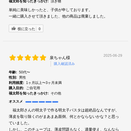
福太郎を知ったきっかけ:
頂き物
単純に美味しかったと、子供が申しております。
一緒に購入させて頂きました、他の商品は廃棄しました。
役に立った
0
2025-06-29
泉ちゃん様
購入確認済み
年齢:
50代〜
性別:
男性
利用頻度:
1ヶ月以上〜3ヶ月未満
購入目的:
ご自宅用
福太郎を知ったきっかけ:
その他
オススメ
福太郎さんの明太子で作る明太子パスタは超絶品なんですが、
薄皮を取り除くのがまあまあ面倒、何とかならないかな？と思っ
ていました。
しかし、このチューブは、薄皮問題もなく、適量使え、なんなら