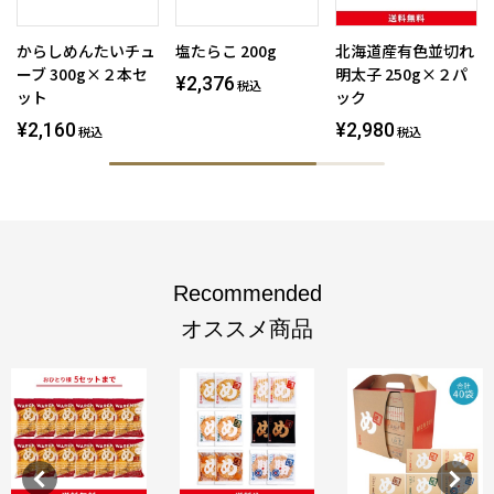
からしめんたいチュ
塩たらこ 200g
北海道産有色並切れ
ーブ 300g×２本セ
明太子 250g×２パ
¥2,376
税込
ット
ック
¥2,160
¥2,980
税込
税込
Recommended
オススメ商品