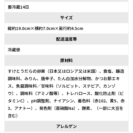
要冷蔵14日
サイズ
縦約19.0cm×横約7.0cm×奥行約4.5cm
配送温度帯
冷蔵便
原材料
すけとうだらの卵巣（日本又はロシア又は米国）、食塩、醸造
調味料、みりん、唐辛子、たん白加水分解物、かつお節エキ
ス、魚醤調味料／甘味料（ソルビット、ステビア、カンゾ
ウ）、調味料（アミノ酸等）、トレハロース、酸化防止剤（ビ
タミンC）、pH調整剤、ナイアシン、着色料（赤102、黄5、赤
3、アナトー）、発色剤（亜硝酸Na）、酵素、（一部に大豆を
含む）
アレルゲン