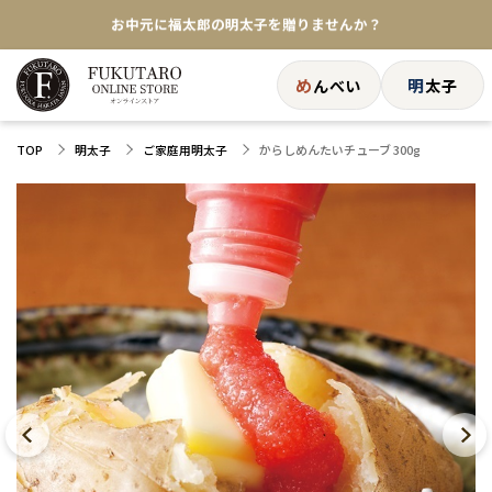
★めんべい25周年記念商品が登場★
【色々な味を試したい方へ】ポストイン！めんべい
め
明
んべい
太子
送料全国一律770円！10,800円以上で送料無料
からしめんたいチューブ 300g
TOP
明太子
ご家庭用明太子