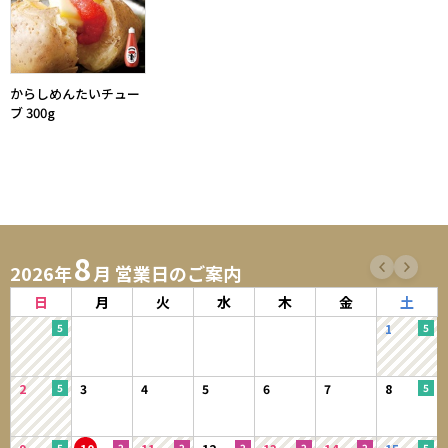
からしめんたいチュー
ブ 300g
8
2026年
月 営業日のご案内
日
月
火
水
木
金
土
1
2
3
4
5
6
7
8