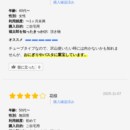
購入確認済み
年齢:
40代〜
性別:
女性
利用頻度:
〜1ヶ月未満
購入目的:
ご自宅用
福太郎を知ったきっかけ:
頂き物
オススメ
チューブタイプなので、沢山使いたい時には向かないかも知れま
せんが、
おにぎりやパスタに重宝しています。
役に立った
0
2025-11-07
花様
購入確認済み
年齢:
50代〜
性別:
無回答
利用頻度:
初めて
購入目的:
ご自宅用