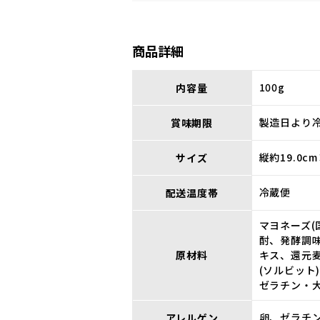
商品詳細
100g
内容量
製造日より冷
賞味期限
縦約19.0c
サイズ
冷蔵便
配送温度帯
マヨネーズ(
酎、発酵調
原材料
キス、還元麦
(ソルビット
ゼラチン・大
卵、ゼラチ
アレルゲン