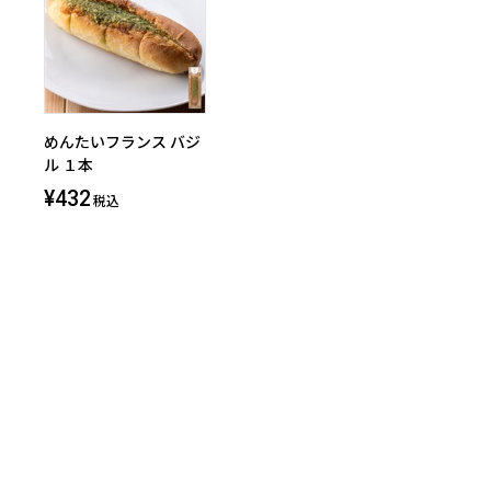
めんたいフランス バジ
ル １本
¥432
税込