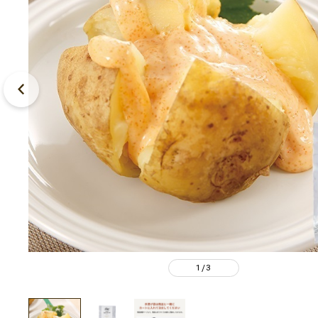
1
3
/