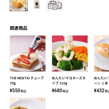
関連商品
THE MENTAI チューブ
めんたいマヨネーズタ
めんたい
70g
イプ 310g
ーン １本
¥550
¥680
¥432
税込
税込
税