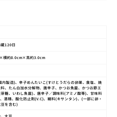
蔵120日
m×横約8.0cm×高約3.0cm
国内製造)、辛子めんたいこ(すけとうだらの卵巣、食塩、焼
味料、たん白加水分解物、唐辛子、かつお魚醤、かつお節エ
芽糖、いわし魚醤)、唐辛子／調味料(アミノ酸等)、甘味料
)、酒精、酸化防止剤(V.C)、糊料(キサンタン)、(一部に卵・
豆を含む)
ン、大豆