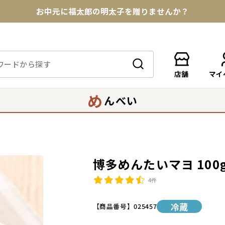
★めんべい25周年記念商品が登場★
【色々な味を試したい方へ】ポストイン！めんべい
送料全国一律770円！10,800円以上で送料無料
店舗
マイ
め
んべい
博多めんたいマヨ 100
4件
冷蔵
【商品番号】
025457