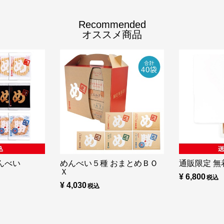
Recommended
オススメ商品
んべい
めんべい５種 おまとめＢＯ
通販限定 無着
Ｘ
¥ 6,800
¥ 4,030