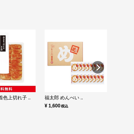
福太郎 め
¥ 860
色上切れ子 ..
福太郎 めんべい ..
¥ 1,600