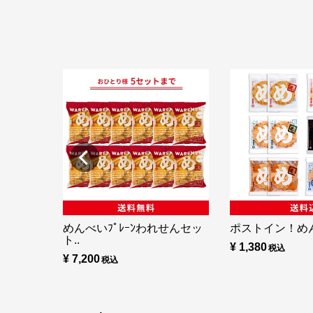
めんべいﾌﾟﾚｰﾝわれせんセッ
ポストイン！め
ト..
¥ 1,380
¥ 7,200