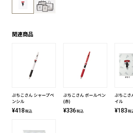
関連商品
ぷちこさん シャープペ
ぷちこさん ボールペン
ぷちこさ
ンシル
(赤)
イル
¥418
¥336
¥183
税込
税込
税