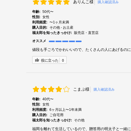
ありんこ様
購入確認済み
年齢:
50代〜
性別:
女性
利用頻度:
〜1ヶ月未満
購入目的:
その他 - お土産
福太郎を知ったきっかけ:
販売店・直営店
オススメ
値段も手ごろでかわいいので、たくさんの人にあげるのに
役に立った
0
こまぷ様
購入確認済み
年齢:
40代〜
性別:
女性
利用頻度:
6ヶ月以上〜1年未満
購入目的:
ご自宅用
福太郎を知ったきっかけ:
その他
福岡を離れて生活しているので、贈答用の明太子と一緒に