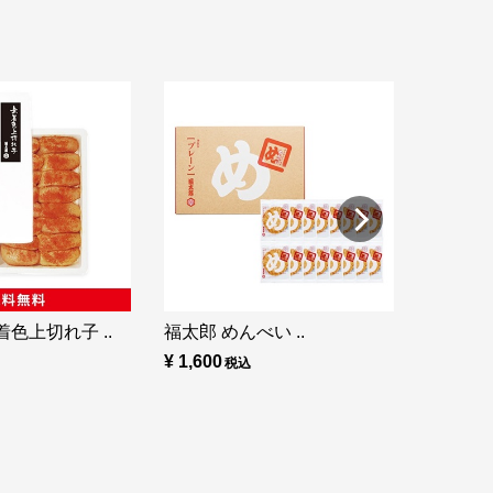
福太郎 め
¥ 860
色上切れ子 ..
福太郎 めんべい ..
¥ 1,600