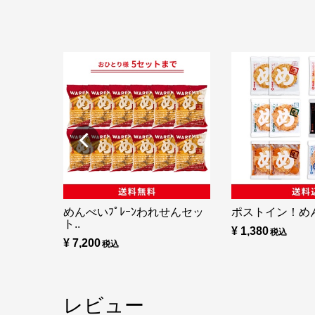
めんべいﾌﾟﾚｰﾝわれせんセッ
ポストイン！め
ト..
¥ 1,380
¥ 7,200
レビュー