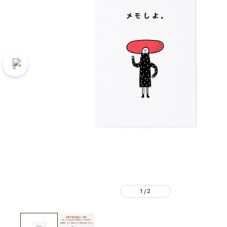
1
2
/