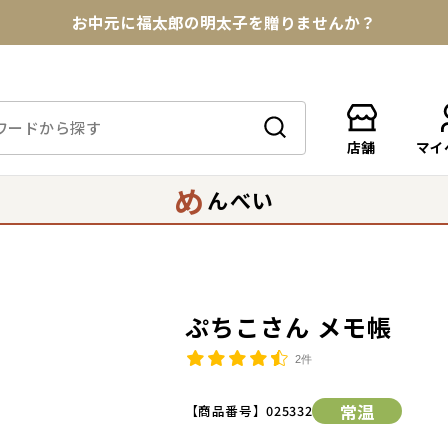
お中元に福太郎の明太子を贈りませんか？
★めんべい25周年記念商品が登場★
【色々な味を試したい方へ】ポストイン！めんべい
店舗
マイ
送料全国一律770円！10,800円以上で送料無料
め
んべい
ぷちこさん メモ帳
2件
常温
【商品番号】
025332