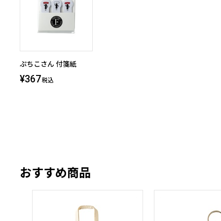
ぷちこさん 付箋紙
¥367
税込
おすすめ商品