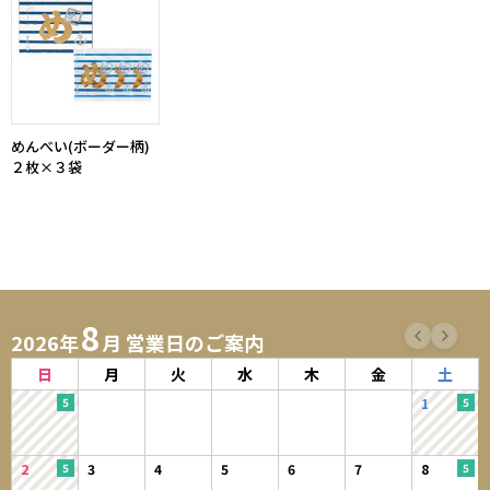
めんべい(ボーダー柄)
２枚×３袋
8
2026年
月 営業日のご案内
日
月
火
水
木
金
土
1
2
3
4
5
6
7
8