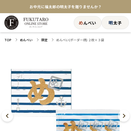
お中元に福太郎の明太子を贈りませんか？
★めんべい25周年記念商品が登場★
め
明
んべい
太子
【色々な味を試したい方へ】ポストイン！めんべい
めんべい(ボーダー柄) ２枚×３袋
TOP
めんべい
限定
送料全国一律770円！10,800円以上で送料無料