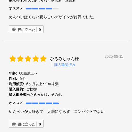
オススメ
めんべいぽくない夏らしいデザインが好評でした。
役に立った
0
2025-08-11
ひろみちゃん様
購入確認済み
年齢:
60歳以上〜
性別:
女性
利用頻度:
6ヶ月以上〜1年未満
購入目的:
ご挨拶
福太郎を知ったきっかけ:
その他
オススメ
めんべいが大好きで 大層にならず コンパクトでよい
役に立った
0