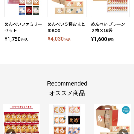
めんべいファミリー
めんべい５種おまと
めんべい プレーン
セット
めBOX
２枚×16袋
¥4,030
¥1,750
¥1,600
税込
税込
税込
Recommended
オススメ商品