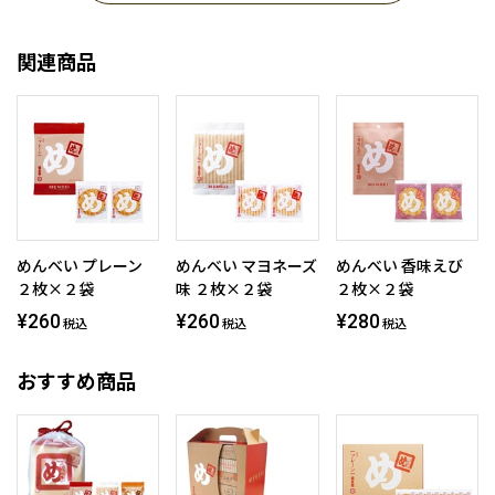
関連商品
めんべい プレーン
めんべい マヨネーズ
めんべい 香味えび
２枚×２袋
味 ２枚×２袋
２枚×２袋
¥260
¥260
¥280
税込
税込
税込
おすすめ商品