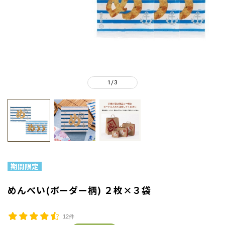
1
3
/
めんべい(ボーダー柄) ２枚×３袋
12件