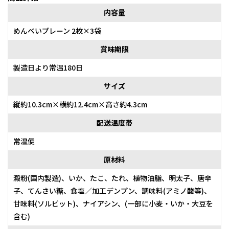
内容量
めんべいプレーン 2枚×3袋
賞味期限
製造日より常温180日
サイズ
縦約10.3cm×横約12.4cm×高さ約4.3cm
配送温度帯
常温便
原材料
澱粉(国内製造)、いか、たこ、たれ、植物油脂、明太子、唐辛
子、てんさい糖、食塩／加工デンプン、調味料(アミノ酸等)、
甘味料(ソルビット)、ナイアシン、(一部に小麦・いか・大豆を
含む)