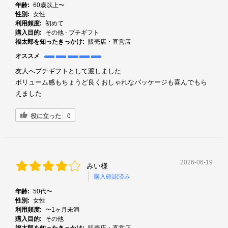
年齢:
60歳以上〜
性別:
女性
利用頻度:
初めて
購入目的:
その他 - プチギフト
福太郎を知ったきっかけ:
販売店・直営店
オススメ
友人へプチギフトとして渡しました
ボリューム感もちょうど良くおしゃれなパッケージも喜んでもら
えました
役に立った
0
2026-06-19
みい様
購入確認済み
年齢:
50代〜
性別:
女性
利用頻度:
〜1ヶ月未満
購入目的:
その他
福太郎を知ったきっかけ:
販売店・直営店