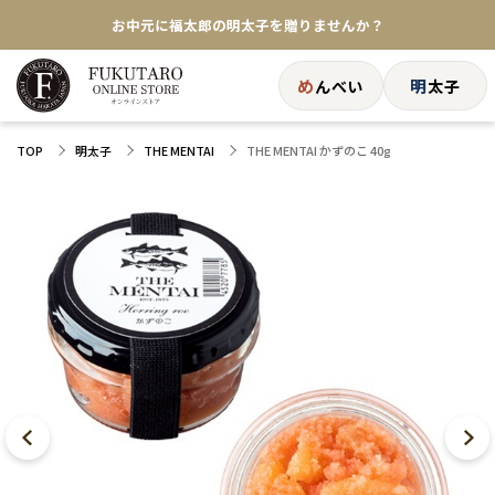
お中元に福太郎の明太子を贈りませんか？
★めんべい25周年記念商品が登場★
め
明
んべい
太子
【色々な味を試したい方へ】ポストイン！めんべい
THE MENTAI かずのこ 40g
TOP
明太子
THE MENTAI
送料全国一律770円！10,800円以上で送料無料