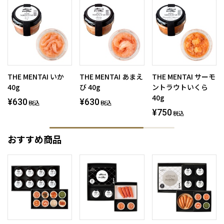
THE MENTAI いか
THE MENTAI あまえ
THE MENTAI サーモ
40g
び 40g
ントラウトいくら
40g
¥630
¥630
税込
税込
¥750
税込
おすすめ商品