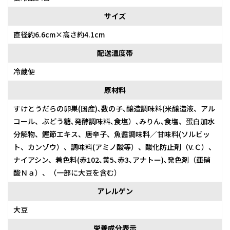
サイズ
直径約6.6cm×高さ約4.1cm
配送温度帯
冷蔵便
原材料
すけとうだらの卵巣(国産)､数の子､醸造調味料(米醸造液、アル
コール、ぶどう糖､発酵調味料､食塩）､みりん､食塩、蛋白加水
分解物、鰹節エキス、唐辛子、魚醤調味料／甘味料(ソルビッ
ト、カンゾウ）、調味料(アミノ酸等）、酸化防止剤（V.Ｃ）、
ナイアシン、着色料(赤102､黄5､赤3､アナトー)､発色剤（亜硝
酸Ｎａ）、（一部に大豆を含む）
アレルゲン
大豆
栄養成分表示