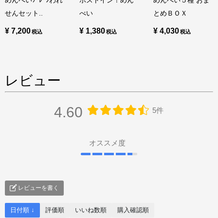
めんべいﾌﾟﾚｰﾝわれ
ポストイン！めん
めんべい５種 おま
せんセット..
べい
とめＢＯＸ
¥ 7,200
¥ 1,380
¥ 4,030
レビュー
4.60
5件
オススメ度
レビューを書く
日付順 ↓
評価順
いいね数順
購入確認順