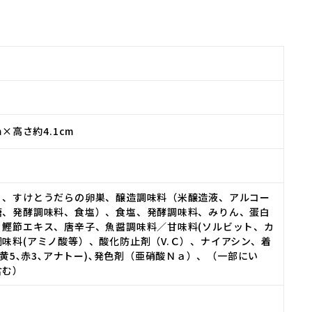
m×高さ約4.1cm
）、すけとうだらの卵巣、醸造調味料（米醸造液、アルコー
糖、発酵調味料、食塩）、食塩、発酵調味料、みりん、蛋白
、鰹節エキス、唐辛子、魚醤調味料／甘味料(ソルビット、カ
味料(アミノ酸等）、酸化防止剤（V.Ｃ）、ナイアシン、着
2､黄5､赤3､アナトー)､発色剤（亜硝酸Ｎａ）、（一部にい
含む）