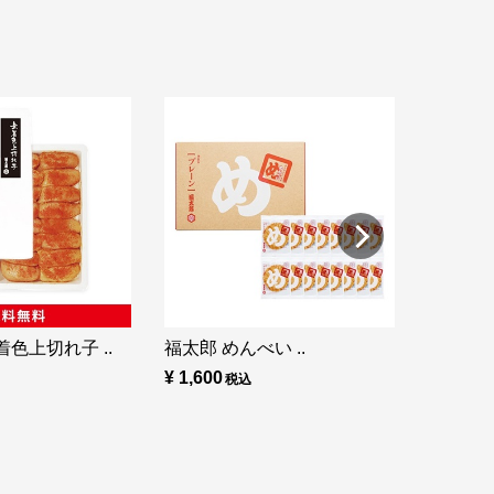
福太郎 め
¥ 860
色上切れ子 ..
福太郎 めんべい ..
¥ 1,600