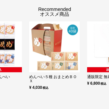
Recommended
オススメ商品
んべい
めんべい５種 おまとめＢＯ
通販限定 無着
Ｘ
¥ 6,800
¥ 4,030