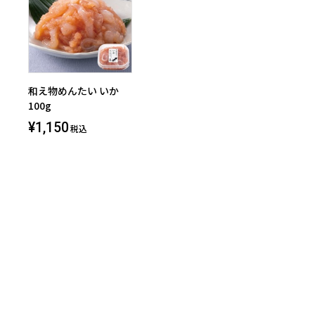
和え物めんたい いか
100g
¥1,150
税込