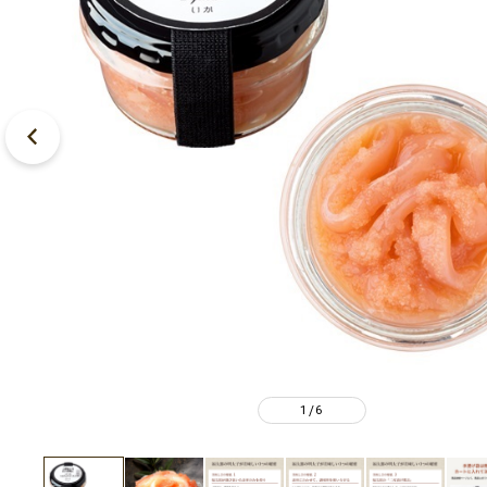
1
6
/