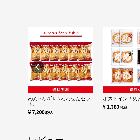
めんべいﾌﾟﾚｰﾝわれせんセッ
ポストイン！め
ト..
¥ 1,380
¥ 7,200