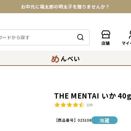
お中元に福太郎の明太子を贈りませんか？
★めんべい25周年記念商品が登場★
【色々な味を試したい方へ】ポストイン！めんべい
店舗
マイ
送料全国一律770円！10,800円以上で送料無料
め
んべい
THE MENTAI いか 40
12件
冷蔵
【商品番号】
025108