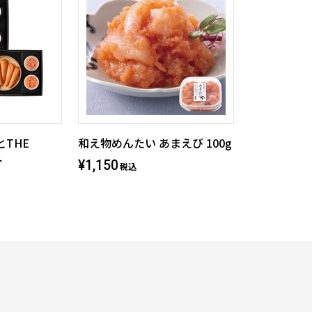
とTHE
和え物めんたい あまえび 100g
ト
¥1,150
税込