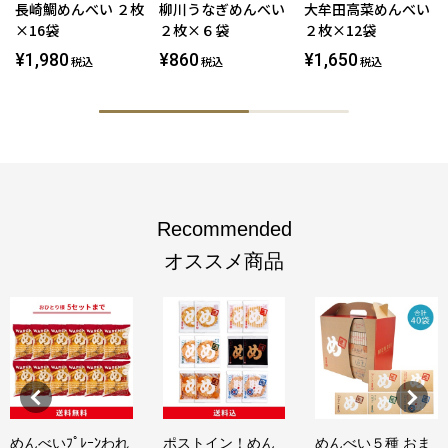
長崎鯛めんべい ２枚
柳川うなぎめんべい
大牟田高菜めんべい
×16袋
２枚×６袋
２枚×12袋
¥1,980
¥860
¥1,650
税込
税込
税込
Recommended
オススメ商品
めんべいﾌﾟﾚｰﾝわれ
ポストイン！めん
めんべい５種 おま