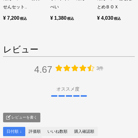
せんセット..
べい
とめＢＯＸ
¥ 7,200
¥ 1,380
¥ 4,030
レビュー
4.67
3件
オススメ度
レビューを書く
日付順 ↓
評価順
いいね数順
購入確認順