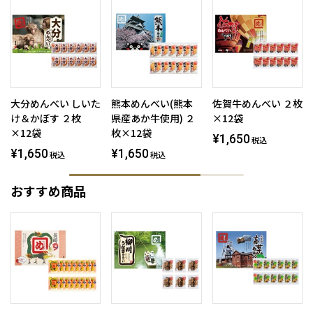
大分めんべい しいた
熊本めんべい(熊本
佐賀牛めんべい ２枚
け＆かぼす ２枚
県産あか牛使用) ２
×12袋
×12袋
枚×12袋
¥1,650
税込
¥1,650
¥1,650
税込
税込
おすすめ商品