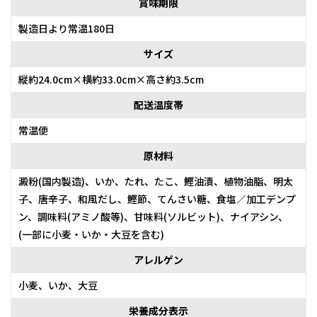
賞味期限
製造日より常温180日
サイズ
縦約24.0cm×横約33.0cm×高さ約3.5cm
配送温度帯
常温便
原材料
澱粉(国内製造)、いか、たれ、たこ、鰹油漬、植物油脂、明太
子、唐辛子、和風だし、鰹節、てんさい糖、食塩／加工デンプ
ン、調味料(アミノ酸等)、甘味料(ソルビット)、ナイアシン、
(一部に小麦・いか・大豆を含む)
アレルゲン
小麦、いか、大豆
栄養成分表示