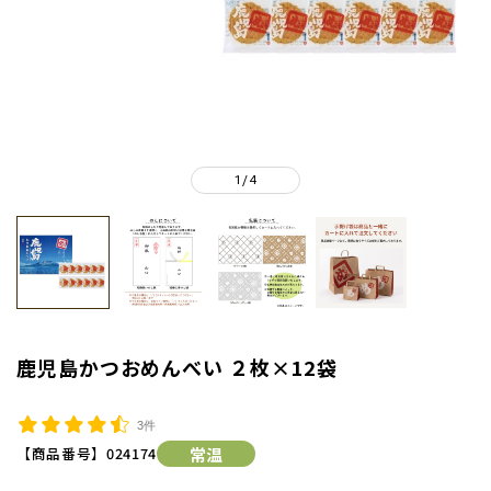
1
4
/
鹿児島かつおめんべい ２枚×12袋
3件
【商品番号】
024174
常温