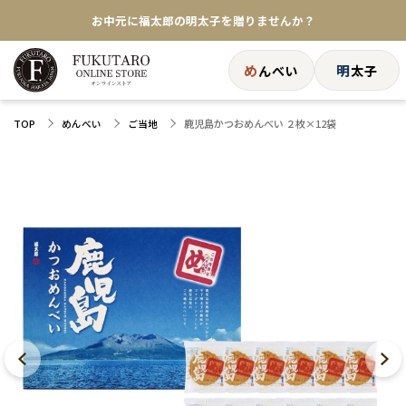
お中元に福太郎の明太子を贈りませんか？
★めんべい25周年記念商品が登場★
め
明
んべい
太子
【色々な味を試したい方へ】ポストイン！めんべい
鹿児島かつおめんべい ２枚×12袋
TOP
めんべい
ご当地
送料全国一律770円！10,800円以上で送料無料