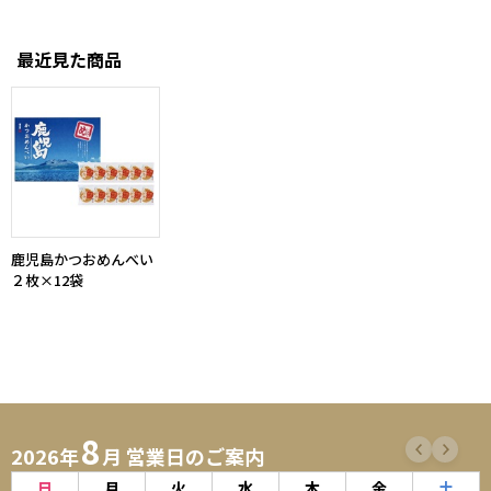
最近見た商品
鹿児島かつおめんべい
２枚×12袋
8
2026年
月 営業日のご案内
日
月
火
水
木
金
土