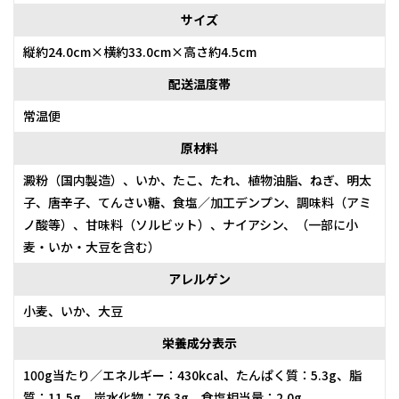
サイズ
縦約24.0cm×横約33.0cm×高さ約4.5cm
配送温度帯
常温便
原材料
澱粉（国内製造）、いか、たこ、たれ、植物油脂、ねぎ、明太
子、唐辛子、てんさい糖、食塩／加工デンプン、調味料（アミ
ノ酸等）、甘味料（ソルビット）、ナイアシン、（一部に小
麦・いか・大豆を含む）
アレルゲン
小麦、いか、大豆
栄養成分表示
100g当たり／エネルギー：430kcal、たんぱく質：5.3g、脂
質：11.5g、炭水化物：76.3g、食塩相当量：2.0g