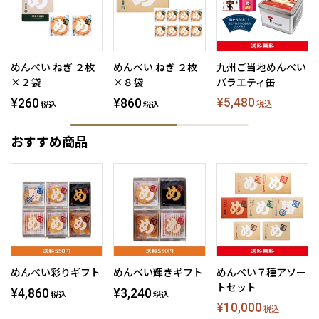
めんべい ねぎ ２枚
めんべい ねぎ ２枚
九州ご当地めんべい
×２袋
×８袋
バラエティ缶
¥5,480
¥260
¥860
税込
税込
税込
おすすめ商品
めんべい彩りギフト
めんべい輝きギフト
めんべい７種アソー
トセット
¥4,860
¥3,240
税込
税込
¥10,000
税込