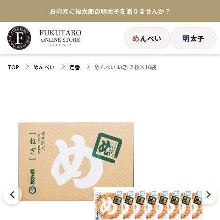
★めんべい25周年記念商品が登場★
【色々な味を試したい方へ】ポストイン！めんべい
め
明
んべい
太子
送料全国一律770円！10,800円以上で送料無料
めんべい ねぎ ２枚×16袋
TOP
めんべい
定番