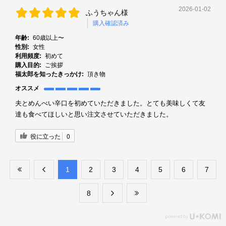
2026-01-02
ふうちゃん様
購入確認済み
年齢:
60歳以上〜
性別:
女性
利用頻度:
初めて
購入目的:
ご挨拶
福太郎を知ったきっかけ:
頂き物
オススメ
夫とめんべい辛口を初めていただきました。とても美味しくて友
達も食べてほしいと思い注文させていただきました。
役に立った
0
​1
​2
​3
​4
​5
​6
​7
​8