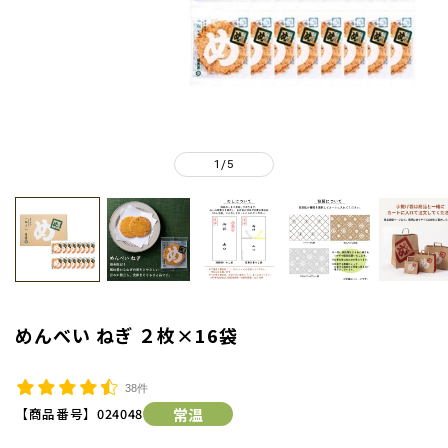
1
5
/
めんべい ねぎ ２枚×16袋
38件
【商品番号】
024048
常温