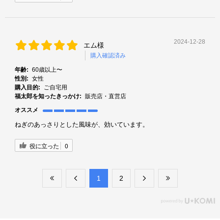
2024-12-28
エム様
購入確認済み
年齢:
60歳以上〜
性別:
女性
購入目的:
ご自宅用
福太郎を知ったきっかけ:
販売店・直営店
オススメ
ねぎのあっさりとした風味が、効いています。
役に立った
0
​1
​2