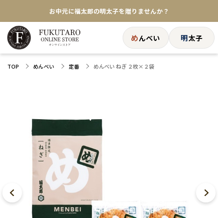
★めんべい25周年記念商品が登場★
め
明
んべい
太子
【色々な味を試したい方へ】ポストイン！めんべい
送料全国一律770円！10,800円以上で送料無料
めんべい ねぎ ２枚×２袋
TOP
めんべい
定番