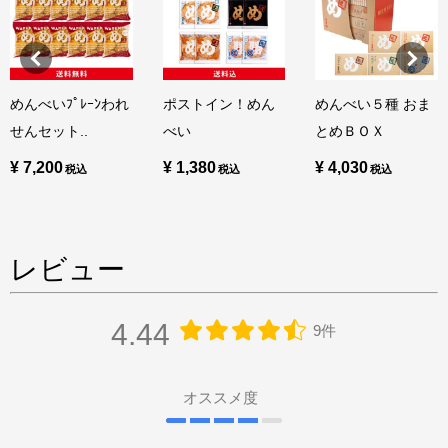
めんべいﾌﾟﾚｰﾝわれ
ポストイン！めん
めんべい５種 おま
せんセット..
べい
とめＢＯＸ
¥ 7,200
¥ 1,380
¥ 4,030
レビュー
4.44
9件
オススメ度