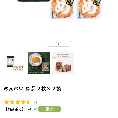
1
3
/
めんべい ねぎ ２枚×２袋
9件
【商品番号】
024046
常温