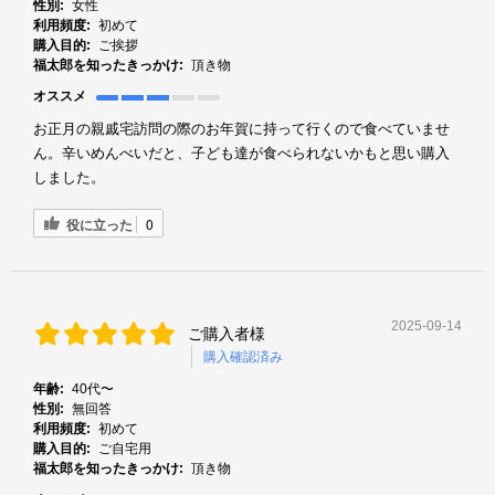
性別:
女性
利用頻度:
初めて
購入目的:
ご挨拶
福太郎を知ったきっかけ:
頂き物
オススメ
お正月の親戚宅訪問の際のお年賀に持って行くので食べていませ
ん。辛いめんべいだと、子ども達が食べられないかもと思い購入
しました。
役に立った
0
2025-09-14
ご購入者様
購入確認済み
年齢:
40代〜
性別:
無回答
利用頻度:
初めて
購入目的:
ご自宅用
福太郎を知ったきっかけ:
頂き物