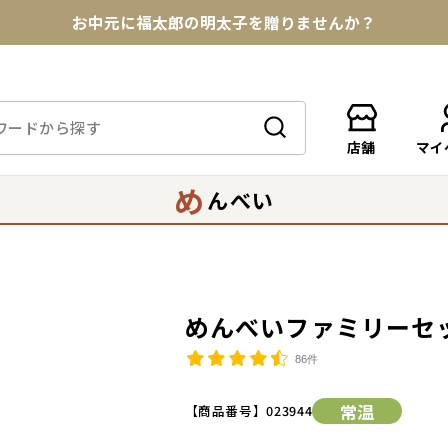
お中元に福太郎の明太子を贈りませんか？
★めんべい25周年記念商品が登場★
【色々な味を試したい方へ】ポストイン！めんべい
店舗
マイ
送料全国一律770円！10,800円以上で送料無料
め
んべい
めんべいファミリーセ
86件
常温
【商品番号】
023944