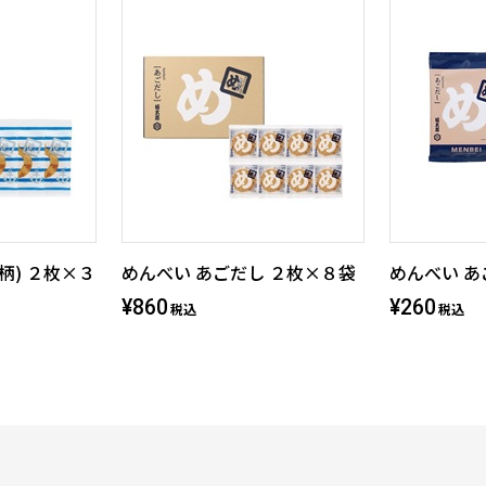
柄) ２枚×３
めんべい あごだし ２枚×８袋
めんべい あ
¥860
¥260
税込
税込