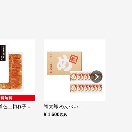
福太郎 め
¥ 860
色上切れ子 ..
福太郎 めんべい ..
¥ 1,600