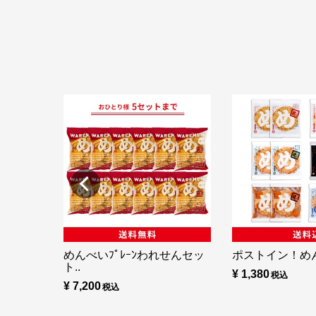
めんべいﾌﾟﾚｰﾝわれせんセッ
ポストイン！め
ト..
¥ 1,380
¥ 7,200