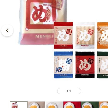
1
8
/