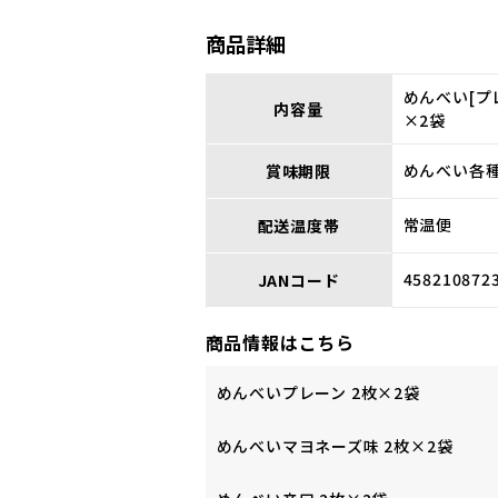
商品詳細
めんべい[プ
内容量
×2袋
めんべい各種
賞味期限
常温便
配送温度帯
458210872
JANコード
商品情報はこちら
めんべいプレーン 2枚×2袋
めんべいマヨネーズ味 2枚×2袋