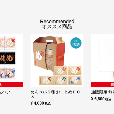
Recommended
オススメ商品
んべい
めんべい５種 おまとめＢＯ
通販限定 無着
Ｘ
¥ 6,800
¥ 4,030