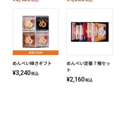
税込
税込
めんべい輝きギフト
めんべい定番７種セッ
ト
¥3,240
税込
¥2,160
税込