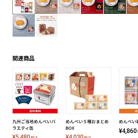
関連商品
九州ご当地めんべいバ
めんべい５種おまとめ
めんべい
ラエティ缶
BOX
¥4,860
¥5,480
¥4,030