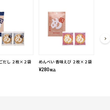
ごだし ２枚×２袋
めんべい 香味えび ２枚×２袋
¥280
税込