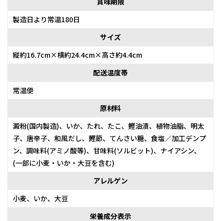
賞味期限
製造日より常温180日
サイズ
縦約16.7cm×横約24.4cm×高さ約4.4cm
配送温度帯
常温便
原材料
澱粉(国内製造)、いか、たれ、たこ、鰹油漬、植物油脂、明太
子、唐辛子、和風だし、鰹節、てんさい糖、食塩／加工デンプ
ン、調味料(アミノ酸等)、甘味料(ソルビット)、ナイアシン、
(一部に小麦・いか・大豆を含む)
アレルゲン
小麦、いか、大豆
栄養成分表示