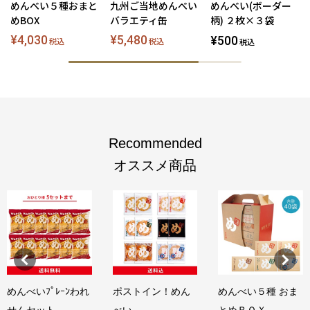
めんべい５種おまと
九州ご当地めんべい
めんべい(ボーダー
めBOX
バラエティ缶
柄) ２枚×３袋
¥4,030
¥5,480
¥500
税込
税込
税込
Recommended
オススメ商品
めんべいﾌﾟﾚｰﾝわれ
ポストイン！めん
めんべい５種 おま