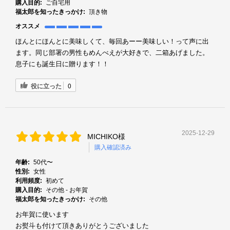
購入目的:
ご自宅用
福太郎を知ったきっかけ:
頂き物
オススメ
ほんとにほんとに美味しくて、毎回あーー美味しい！って声に出
ます。同じ部署の男性もめんべえが大好きで、二箱あげました。
息子にも誕生日に贈ります！！
役に立った
0
2025-12-29
MICHIKO様
購入確認済み
年齢:
50代〜
性別:
女性
利用頻度:
初めて
購入目的:
その他 - お年賀
福太郎を知ったきっかけ:
その他
お年賀に使います
お熨斗も付けて頂きありがとうございました