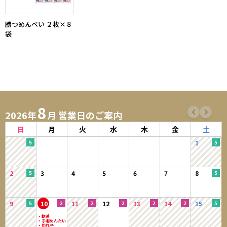
勝つめんべい ２枚×８
袋
8
2026年
月 営業日のご案内
日
月
火
水
木
金
土
1
2
3
4
5
6
7
8
9
10
11
12
13
14
15