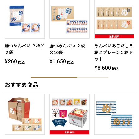
勝つめんべい ２枚×
勝つめんべい ２枚
めんべいあごだし５
２袋
×16袋
箱とプレーン５箱セ
ット
¥260
¥1,650
税込
税込
¥8,600
税込
おすすめ商品