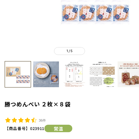
1
5
/
勝つめんべい ２枚×８袋
36件
【商品番号】
023911
常温