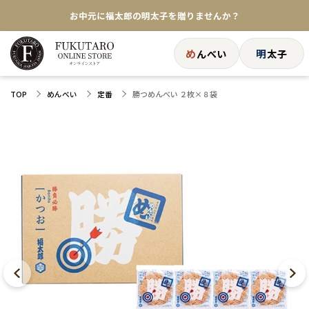
お中元に福太郎の明太子を贈りませんか？
★めんべい25周年記念商品が登場★
め
明
んべい
太子
【色々な味を試したい方へ】ポストイン！めんべい
勝つめんべい ２枚×８袋
TOP
めんべい
定番
送料全国一律770円！10,800円以上で送料無料