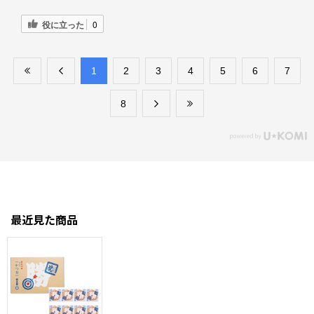
役に立った
0
​1
​2
​3
​4
​5
​6
​7
​8
最近見た商品