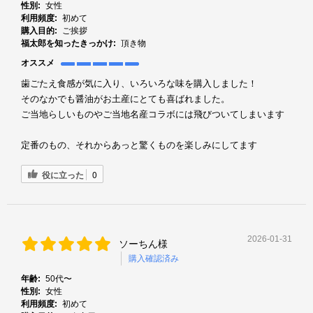
性別:
女性
利用頻度:
初めて
購入目的:
ご挨拶
福太郎を知ったきっかけ:
頂き物
オススメ
歯ごたえ食感が気に入り、いろいろな味を購入しました！
そのなかでも醤油がお土産にとても喜ばれました。
ご当地らしいものやご当地名産コラボには飛びついてしまいます
定番のもの、それからあっと驚くものを楽しみにしてます
役に立った
0
2026-01-31
ソーちん様
購入確認済み
年齢:
50代〜
性別:
女性
利用頻度:
初めて