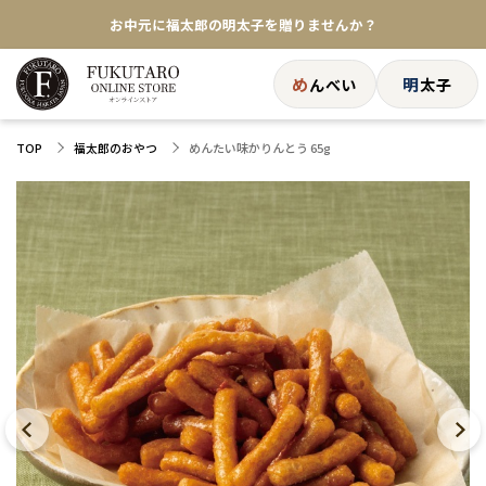
★めんべい25周年記念商品が登場★
【色々な味を試したい方へ】ポストイン！めんべい
め
明
んべい
太子
送料全国一律770円！10,800円以上で送料無料
めんたい味かりんとう 65g
TOP
福太郎のおやつ