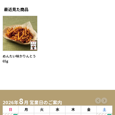
最近見た商品
めんたい味かりんとう
65g
8
2026年
月 営業日のご案内
日
月
火
水
木
金
土