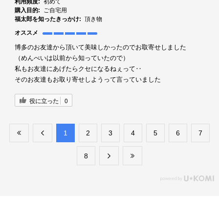
利用頻度:
初めて
購入目的:
ご自宅用
福太郎を知ったきっかけ:
頂き物
オススメ
博多のお友達から頂いて美味しかったのでお取寄せしました
（めんべいは以前から知っていたので）
私もお友達にあげたらクセになるねぇって‥
そのお友達もお取り寄せしようって言っていました
役に立った
0
​1
​2
​3
​4
​5
​6
​7
​8