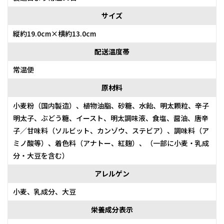
サイズ
縦約19.0cm×横約13.0cm
配送温度帯
常温便
原材料
小麦粉（国内製造）、植物油脂、砂糖、水飴、明太顆粒、辛子
明太子、ぶどう糖、イースト、明太調味液、食塩、醤油、唐辛
子／甘味料（ソルビット、カンゾウ、ステビア）、調味料（ア
ミノ酸等）、着色料（アナトー、紅麹）、（一部に小麦・乳成
分・大豆を含む）
アレルゲン
小麦、乳成分、大豆
栄養成分表示