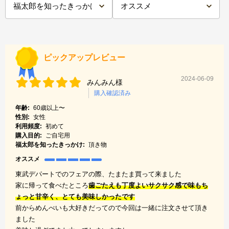
ピックアップレビュー
2024-06-09
みんみん様
購入確認済み
年齢:
60歳以上〜
性別:
女性
利用頻度:
初めて
購入目的:
ご自宅用
福太郎を知ったきっかけ:
頂き物
オススメ
東武デパートでのフェアの際、たまたま買って来ました
家に帰って食べたところ
歯ごたえも丁度よいサクサク感で味もち
ょっと甘辛く、とても美味しかったです
前からめんべいも大好きだってので今回は一緒に注文させて頂き
ました