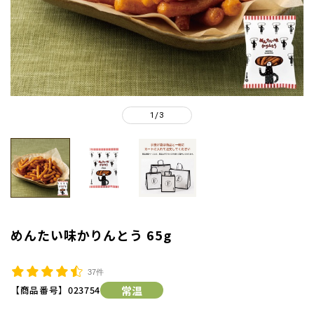
1
3
/
めんたい味かりんとう 65g
37件
【商品番号】
023754
常温