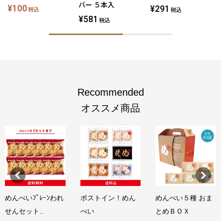
バー ５本入
¥100
¥291
税込
税込
¥581
税込
Recommended
オススメ商品
めんべいﾌﾟﾚｰﾝわれ
ポストイン！めん
めんべい５種 おま
せんセット..
べい
とめＢＯＸ