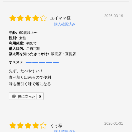
2026-03-19
ユイママ様
購入確認済み
年齢:
60歳以上〜
性別:
女性
利用頻度:
初めて
購入目的:
ご自宅用
福太郎を知ったきっかけ:
販売店・直営店
オススメ
先ず、たべやすい！
食べ切り出来るので便利
味も後引く味で癖になる
役に立った
0
2026-01-31
くぅ様
購入確認済み