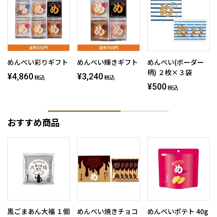
めんべい彩りギフト
めんべい輝きギフト
めんべい(ボーダー
柄) ２枚×３袋
¥4,860
¥3,240
税込
税込
¥500
税込
おすすめ商品
黒ごまあん大福 １個
めんべい焼きチョコ
めんべいポテト 40g