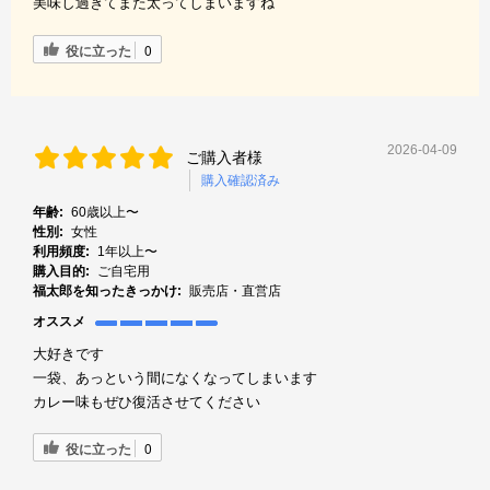
美味し過ぎてまた太ってしまいますね
役に立った
0
2026-04-09
ご購入者様
購入確認済み
年齢:
60歳以上〜
性別:
女性
利用頻度:
1年以上〜
購入目的:
ご自宅用
福太郎を知ったきっかけ:
販売店・直営店
オススメ
大好きです
一袋、あっという間になくなってしまいます
カレー味もぜひ復活させてください
役に立った
0