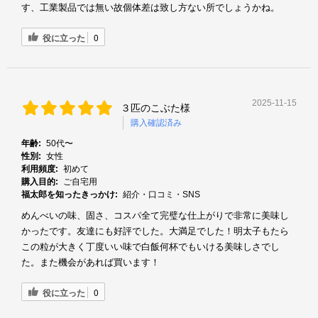
す、工業製品では無い故個体差は致し方ない所でしょうかね。
役に立った
0
2025-11-15
３匹のこぶた様
購入確認済み
年齢:
50代〜
性別:
女性
利用頻度:
初めて
購入目的:
ご自宅用
福太郎を知ったきっかけ:
紹介・口コミ・SNS
めんべいの味、固さ、コスパ全て完璧な仕上がりで非常に美味し
かったです。友達にも好評でした。大満足でした！明太子もたら
この粒が大きく丁度いい味で白飯何杯でもいける美味しさでし
た。また機会があれば買います！
役に立った
0