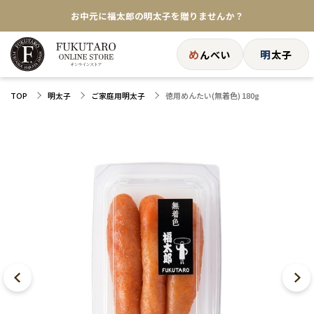
お中元に福太郎の明太子を贈りませんか？
★めんべい25周年記念商品が登場★
め
明
んべい
太子
【色々な味を試したい方へ】ポストイン！めんべい
徳用めんたい(無着色) 180g
TOP
明太子
ご家庭用明太子
送料全国一律770円！10,800円以上で送料無料