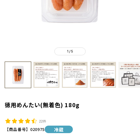
1
5
/
徳用めんたい(無着色) 180g
22件
【商品番号】
020975
冷蔵