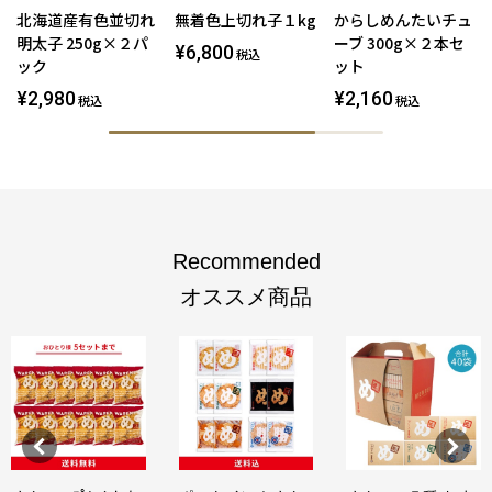
北海道産有色並切れ
無着色上切れ子１kg
からしめんたいチュ
明太子 250g×２パ
ーブ 300g×２本セ
¥6,800
税込
ック
ット
¥2,980
¥2,160
税込
税込
Recommended
オススメ商品