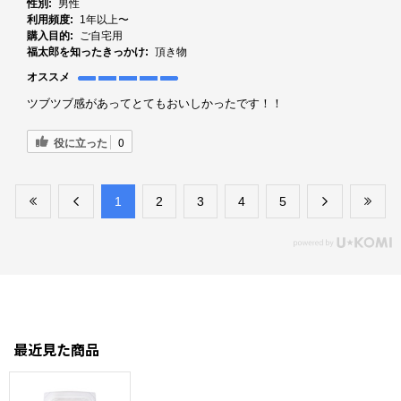
性別:
男性
利用頻度:
1年以上〜
購入目的:
ご自宅用
福太郎を知ったきっかけ:
頂き物
オススメ
ツブツブ感があってとてもおいしかったです！！
役に立った
0
​1
​2
​3
​4
​5
最近見た商品