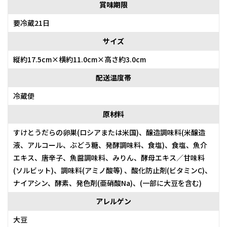
賞味期限
要冷蔵21日
サイズ
縦約17.5cm×横約11.0cm×高さ約3.0cm
配送温度帯
冷蔵便
原材料
すけとうだらの卵巣(ロシアまたは米国)、醸造調味料(米醸造
液、アルコール、ぶどう糖、発酵調味料、食塩)、食塩、魚介
エキス、唐辛子、魚醤調味料、みりん、酵母エキス／甘味料
(ソルビット)、調味料(アミノ酸等) 、酸化防止剤(ビタミンC)、
ナイアシン、酵素、発色剤(亜硝酸Na)、(一部に大豆を含む)
アレルゲン
大豆