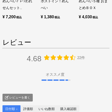
めんべいﾌﾟﾚｰﾝわれ
ポストイン！めん
めんべい５種 おま
せんセット..
べい
とめＢＯＸ
¥ 7,200
¥ 1,380
¥ 4,030
レビュー
4.68
22件
オススメ度
レビューを書く
日付順 ↓
評価順
いいね数順
購入確認順