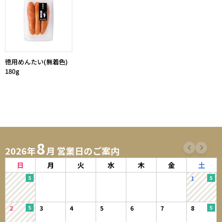
徳用めんたい(無着色)
180g
8
2026年
月 営業日のご案内
日
月
火
水
木
金
土
1
2
3
4
5
6
7
8