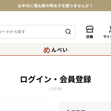
お中元に福太郎の明太子を贈りませんか？
★めんべい25周年記念商品が登場★
【色々な味を試したい方へ】ポストイン！めんべい
店舗
マイ
送料全国一律770円！10,800円以上で送料無料
め
んべい
ログイン・会員登録
LOGIN