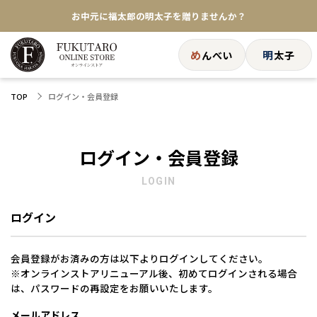
お中元に福太郎の明太子を贈りませんか？
★めんべい25周年記念商品が登場★
め
明
んべい
太子
【色々な味を試したい方へ】ポストイン！めんべい
ログイン・会員登録
TOP
送料全国一律770円！10,800円以上で送料無料
ログイン・会員登録
LOGIN
ログイン
会員登録がお済みの方は以下よりログインしてください。
※オンラインストアリニューアル後、初めてログインされる場合
は、パスワードの再設定をお願いいたします。
メールアドレス