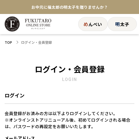
お中元に福太郎の明太子を贈りませんか？
★めんべい25周年記念商品が登場★
め
明
んべい
太子
【色々な味を試したい方へ】ポストイン！めんべい
ログイン・会員登録
TOP
送料全国一律770円！10,800円以上で送料無料
ログイン・会員登録
LOGIN
ログイン
会員登録がお済みの方は以下よりログインしてください。
※オンラインストアリニューアル後、初めてログインされる場合
は、パスワードの再設定をお願いいたします。
メールアドレス