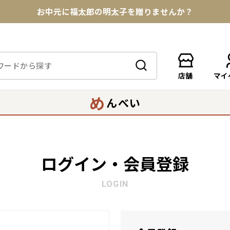
お中元に福太郎の明太子を贈りませんか？
★めんべい25周年記念商品が登場★
【色々な味を試したい方へ】ポストイン！めんべい
店舗
マイ
送料全国一律770円！10,800円以上で送料無料
め
んべい
ログイン・会員登録
LOGIN