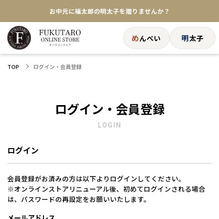
お中元に福太郎の明太子を贈りませんか？
★めんべい25周年記念商品が登場★
め
明
んべい
太子
【色々な味を試したい方へ】ポストイン！めんべい
ログイン・会員登録
TOP
送料全国一律770円！10,800円以上で送料無料
ログイン・会員登録
LOGIN
ログイン
会員登録がお済みの方は以下よりログインしてください。
※オンラインストアリニューアル後、初めてログインされる場合
は、パスワードの再設定をお願いいたします。
メールアドレス