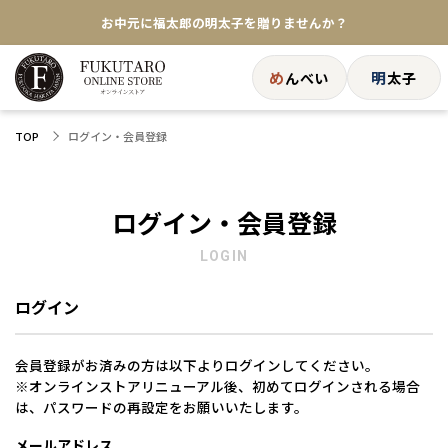
お中元に福太郎の明太子を贈りませんか？
★めんべい25周年記念商品が登場★
め
明
んべい
太子
【色々な味を試したい方へ】ポストイン！めんべい
ログイン・会員登録
TOP
送料全国一律770円！10,800円以上で送料無料
ログイン・会員登録
LOGIN
ログイン
会員登録がお済みの方は以下よりログインしてください。
※オンラインストアリニューアル後、初めてログインされる場合
は、パスワードの再設定をお願いいたします。
メールアドレス