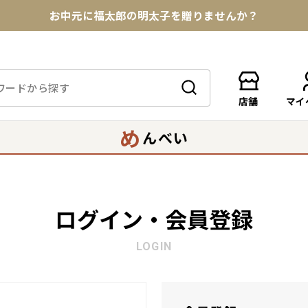
お中元に福太郎の明太子を贈りませんか？
★めんべい25周年記念商品が登場★
【色々な味を試したい方へ】ポストイン！めんべい
店舗
マイ
送料全国一律770円！10,800円以上で送料無料
め
んべい
ログイン・会員登録
LOGIN