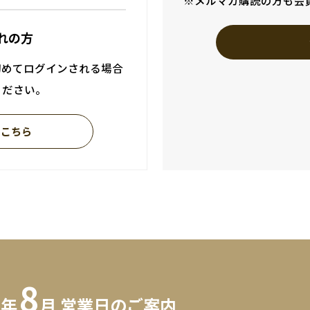
※メルマガ購読の方も会
れの方
初めてログインされる場合
ください。
はこちら
8
6年
月 営業日のご案内