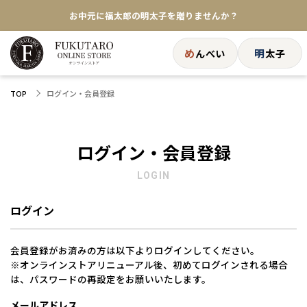
お中元に福太郎の明太子を贈りませんか？
★めんべい25周年記念商品が登場★
め
明
んべい
太子
【色々な味を試したい方へ】ポストイン！めんべい
ログイン・会員登録
TOP
送料全国一律770円！10,800円以上で送料無料
ログイン・会員登録
LOGIN
ログイン
会員登録がお済みの方は以下よりログインしてください。
※オンラインストアリニューアル後、初めてログインされる場合
は、パスワードの再設定をお願いいたします。
メールアドレス