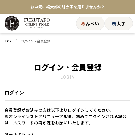
お中元に福太郎の明太子を贈りませんか？
★めんべい25周年記念商品が登場★
め
明
んべい
太子
【色々な味を試したい方へ】ポストイン！めんべい
ログイン・会員登録
TOP
送料全国一律770円！10,800円以上で送料無料
ログイン・会員登録
LOGIN
ログイン
会員登録がお済みの方は以下よりログインしてください。
※オンラインストアリニューアル後、初めてログインされる場合
は、パスワードの再設定をお願いいたします。
メールアドレス