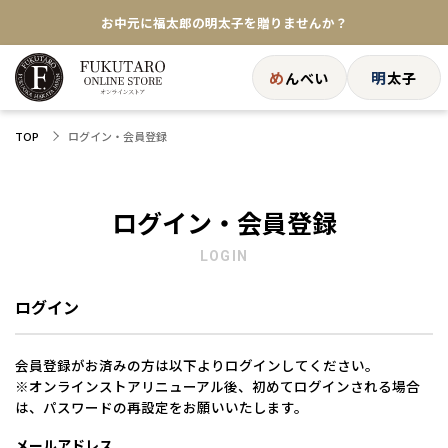
お中元に福太郎の明太子を贈りませんか？
★めんべい25周年記念商品が登場★
め
明
んべい
太子
【色々な味を試したい方へ】ポストイン！めんべい
ログイン・会員登録
TOP
送料全国一律770円！10,800円以上で送料無料
ログイン・会員登録
LOGIN
ログイン
会員登録がお済みの方は以下よりログインしてください。
※オンラインストアリニューアル後、初めてログインされる場合
は、パスワードの再設定をお願いいたします。
メールアドレス