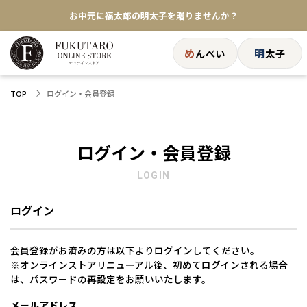
お中元に福太郎の明太子を贈りませんか？
★めんべい25周年記念商品が登場★
め
明
んべい
太子
【色々な味を試したい方へ】ポストイン！めんべい
ログイン・会員登録
TOP
送料全国一律770円！10,800円以上で送料無料
ログイン・会員登録
LOGIN
ログイン
会員登録がお済みの方は以下よりログインしてください。
※オンラインストアリニューアル後、初めてログインされる場合
は、パスワードの再設定をお願いいたします。
メールアドレス