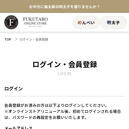
お中元に福太郎の明太子を贈りませんか？
★めんべい25周年記念商品が登場★
め
明
んべい
太子
【色々な味を試したい方へ】ポストイン！めんべい
ログイン・会員登録
TOP
送料全国一律770円！10,800円以上で送料無料
ログイン・会員登録
LOGIN
ログイン
会員登録がお済みの方は以下よりログインしてください。
※オンラインストアリニューアル後、初めてログインされる場合
は、パスワードの再設定をお願いいたします。
メールアドレス