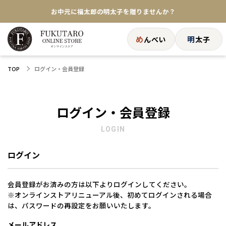
お中元に福太郎の明太子を贈りませんか？
★めんべい25周年記念商品が登場★
め
明
んべい
太子
【色々な味を試したい方へ】ポストイン！めんべい
ログイン・会員登録
TOP
送料全国一律770円！10,800円以上で送料無料
ログイン・会員登録
LOGIN
ログイン
会員登録がお済みの方は以下よりログインしてください。
※オンラインストアリニューアル後、初めてログインされる場合
は、パスワードの再設定をお願いいたします。
メールアドレス