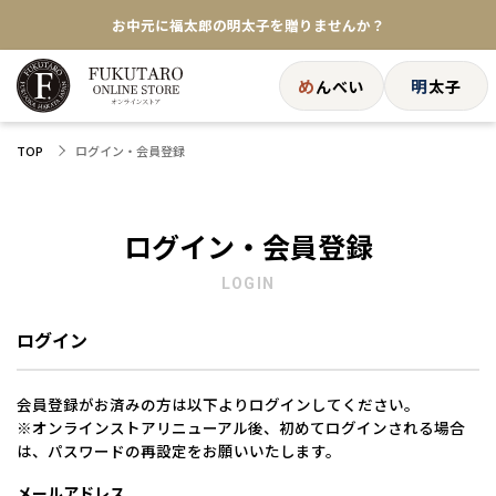
お中元に福太郎の明太子を贈りませんか？
★めんべい25周年記念商品が登場★
め
明
んべい
太子
【色々な味を試したい方へ】ポストイン！めんべい
ログイン・会員登録
TOP
送料全国一律770円！10,800円以上で送料無料
ログイン・会員登録
LOGIN
ログイン
会員登録がお済みの方は以下よりログインしてください。
※オンラインストアリニューアル後、初めてログインされる場合
は、パスワードの再設定をお願いいたします。
メールアドレス