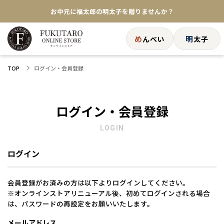
お中元に福太郎の明太子を贈りませんか？
★めんべい25周年記念商品が登場★
め
明
んべい
太子
【色々な味を試したい方へ】ポストイン！めんべい
ログイン・会員登録
TOP
送料全国一律770円！10,800円以上で送料無料
ログイン・会員登録
LOGIN
ログイン
会員登録がお済みの方は以下よりログインしてください。
※オンラインストアリニューアル後、初めてログインされる場合
は、パスワードの再設定をお願いいたします。
メールアドレス