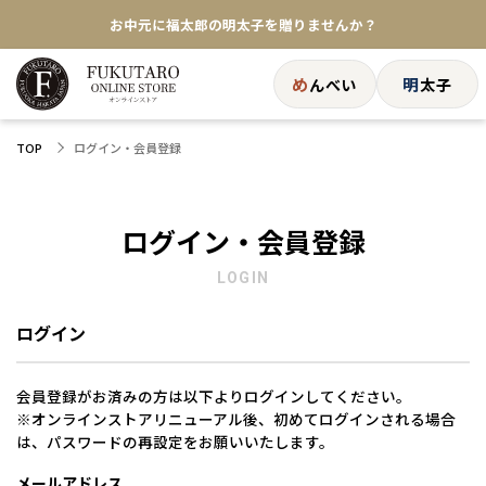
お中元に福太郎の明太子を贈りませんか？
★めんべい25周年記念商品が登場★
め
明
んべい
太子
【色々な味を試したい方へ】ポストイン！めんべい
ログイン・会員登録
TOP
送料全国一律770円！10,800円以上で送料無料
ログイン・会員登録
LOGIN
ログイン
会員登録がお済みの方は以下よりログインしてください。
※オンラインストアリニューアル後、初めてログインされる場合
は、パスワードの再設定をお願いいたします。
メールアドレス