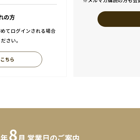
※メルマガ購読の方も会
れの方
初めてログインされる場合
ください。
はこちら
8
6年
月 営業日のご案内