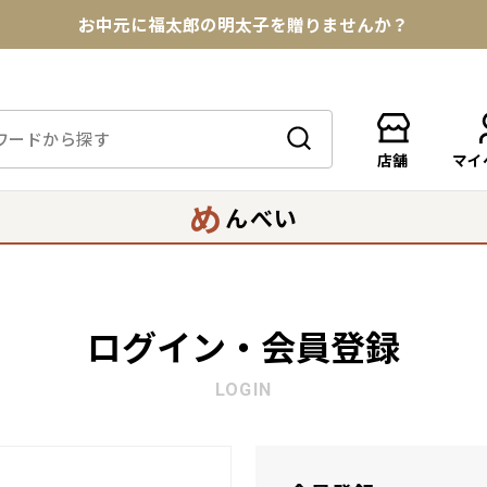
お中元に福太郎の明太子を贈りませんか？
★めんべい25周年記念商品が登場★
【色々な味を試したい方へ】ポストイン！めんべい
店舗
マイ
送料全国一律770円！10,800円以上で送料無料
め
んべい
ログイン・会員登録
LOGIN