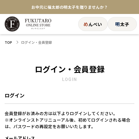
お中元に福太郎の明太子を贈りませんか？
★めんべい25周年記念商品が登場★
め
明
んべい
太子
【色々な味を試したい方へ】ポストイン！めんべい
ログイン・会員登録
TOP
送料全国一律770円！10,800円以上で送料無料
ログイン・会員登録
LOGIN
ログイン
会員登録がお済みの方は以下よりログインしてください。
※オンラインストアリニューアル後、初めてログインされる場合
は、パスワードの再設定をお願いいたします。
メールアドレス