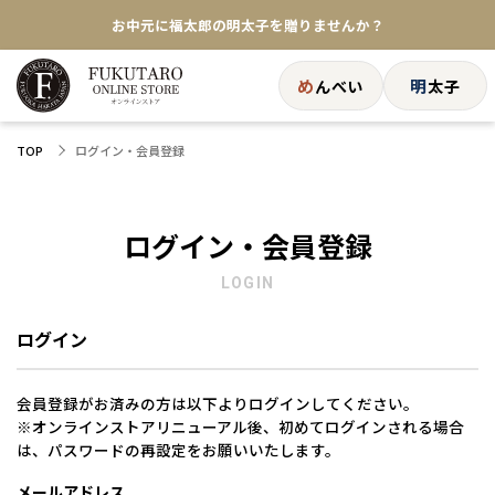
お中元に福太郎の明太子を贈りませんか？
★めんべい25周年記念商品が登場★
め
明
んべい
太子
【色々な味を試したい方へ】ポストイン！めんべい
ログイン・会員登録
TOP
送料全国一律770円！10,800円以上で送料無料
ログイン・会員登録
LOGIN
ログイン
会員登録がお済みの方は以下よりログインしてください。
※オンラインストアリニューアル後、初めてログインされる場合
は、パスワードの再設定をお願いいたします。
メールアドレス