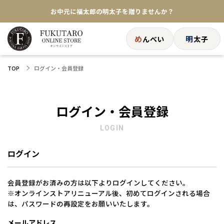
お中元に福太郎の明太子を贈りませんか？
★めんべい25周年記念商品が登場★
め
明
んべい
太子
【色々な味を試したい方へ】ポストイン！めんべい
ログイン・会員登録
TOP
送料全国一律770円！10,800円以上で送料無料
ログイン・会員登録
LOGIN
ログイン
会員登録がお済みの方は以下よりログインしてください。
※オンラインストアリニューアル後、初めてログインされる場合
は、パスワードの再設定をお願いいたします。
メールアドレス