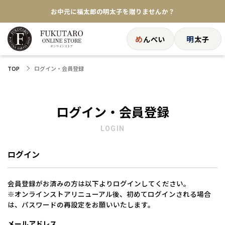
お中元に福太郎の明太子を贈りませんか？
★めんべい25周年記念商品が登場★
め
明
んべい
太子
【色々な味を試したい方へ】ポストイン！めんべい
ログイン・会員登録
TOP
送料全国一律770円！10,800円以上で送料無料
ログイン・会員登録
LOGIN
ログイン
会員登録がお済みの方は以下よりログインしてください。
※オンラインストアリニューアル後、初めてログインされる場合
は、パスワードの再設定をお願いいたします。
メールアドレス