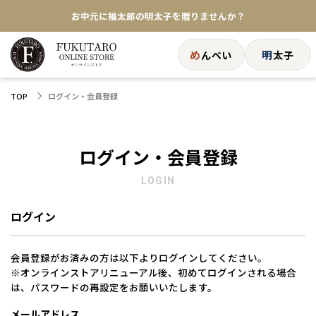
お中元に福太郎の明太子を贈りませんか？
★めんべい25周年記念商品が登場★
め
明
んべい
太子
【色々な味を試したい方へ】ポストイン！めんべい
ログイン・会員登録
TOP
送料全国一律770円！10,800円以上で送料無料
ログイン・会員登録
LOGIN
ログイン
会員登録がお済みの方は以下よりログインしてください。
※オンラインストアリニューアル後、初めてログインされる場合
は、パスワードの再設定をお願いいたします。
メールアドレス