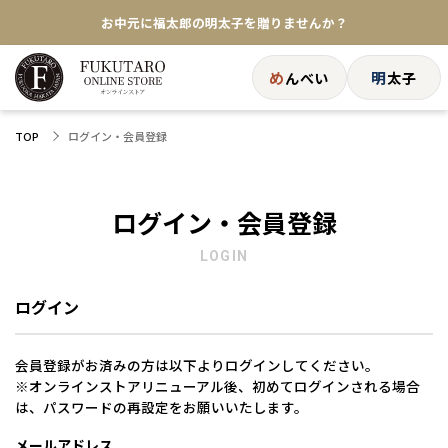
お中元に福太郎の明太子を贈りませんか？
★めんべい25周年記念商品が登場★
め
明
んべい
太子
【色々な味を試したい方へ】ポストイン！めんべい
ログイン・会員登録
TOP
送料全国一律770円！10,800円以上で送料無料
ログイン・会員登録
LOGIN
ログイン
会員登録がお済みの方は以下よりログインしてください。
※オンラインストアリニューアル後、初めてログインされる場合
は、パスワードの再設定をお願いいたします。
メールアドレス