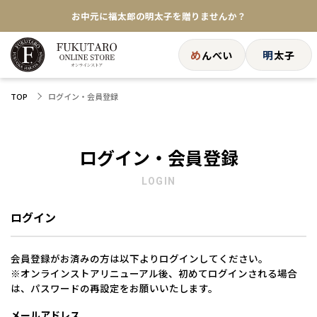
お中元に福太郎の明太子を贈りませんか？
★めんべい25周年記念商品が登場★
め
明
んべい
太子
【色々な味を試したい方へ】ポストイン！めんべい
ログイン・会員登録
TOP
送料全国一律770円！10,800円以上で送料無料
ログイン・会員登録
LOGIN
ログイン
会員登録がお済みの方は以下よりログインしてください。
※オンラインストアリニューアル後、初めてログインされる場合
は、パスワードの再設定をお願いいたします。
メールアドレス