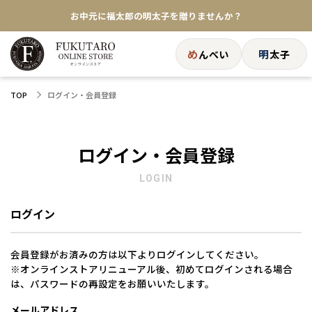
お中元に福太郎の明太子を贈りませんか？
★めんべい25周年記念商品が登場★
め
明
んべい
太子
【色々な味を試したい方へ】ポストイン！めんべい
ログイン・会員登録
TOP
送料全国一律770円！10,800円以上で送料無料
ログイン・会員登録
LOGIN
ログイン
会員登録がお済みの方は以下よりログインしてください。
※オンラインストアリニューアル後、初めてログインされる場合
は、パスワードの再設定をお願いいたします。
メールアドレス