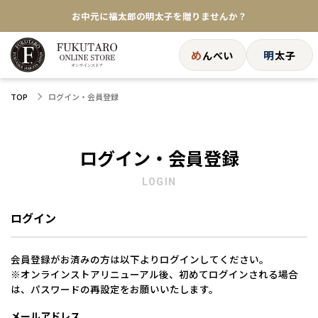
お中元に福太郎の明太子を贈りませんか？
★めんべい25周年記念商品が登場★
め
明
んべい
太子
【色々な味を試したい方へ】ポストイン！めんべい
ログイン・会員登録
TOP
送料全国一律770円！10,800円以上で送料無料
ログイン・会員登録
LOGIN
ログイン
会員登録がお済みの方は以下よりログインしてください。
※オンラインストアリニューアル後、初めてログインされる場合
は、パスワードの再設定をお願いいたします。
メールアドレス