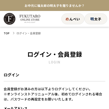
お中元に福太郎の明太子を贈りませんか？
★めんべい25周年記念商品が登場★
め
明
んべい
太子
【色々な味を試したい方へ】ポストイン！めんべい
ログイン・会員登録
TOP
送料全国一律770円！10,800円以上で送料無料
ログイン・会員登録
LOGIN
ログイン
会員登録がお済みの方は以下よりログインしてください。
※オンラインストアリニューアル後、初めてログインされる場合
は、パスワードの再設定をお願いいたします。
メールアドレス