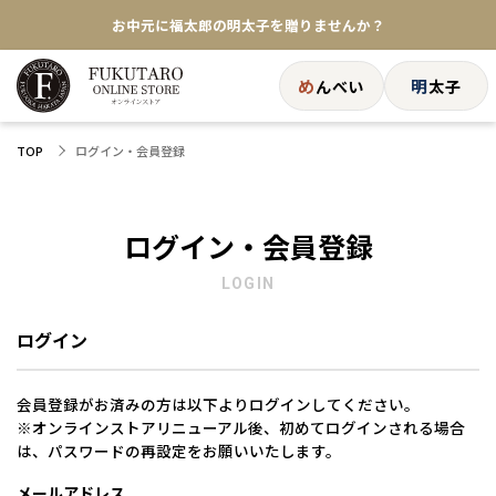
お中元に福太郎の明太子を贈りませんか？
★めんべい25周年記念商品が登場★
め
明
んべい
太子
【色々な味を試したい方へ】ポストイン！めんべい
ログイン・会員登録
TOP
送料全国一律770円！10,800円以上で送料無料
ログイン・会員登録
LOGIN
ログイン
会員登録がお済みの方は以下よりログインしてください。
※オンラインストアリニューアル後、初めてログインされる場合
は、パスワードの再設定をお願いいたします。
メールアドレス