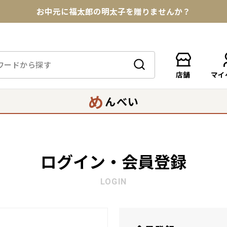
お中元に福太郎の明太子を贈りませんか？
★めんべい25周年記念商品が登場★
【色々な味を試したい方へ】ポストイン！めんべい
店舗
マイ
送料全国一律770円！10,800円以上で送料無料
め
んべい
ログイン・会員登録
LOGIN