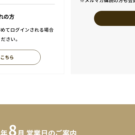
※メルマガ購読の方も会
れの方
初めてログインされる場合
ください。
はこちら
8
6年
月 営業日のご案内