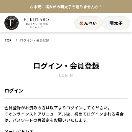
お中元に福太郎の明太子を贈りませんか？
★めんべい25周年記念商品が登場★
め
明
んべい
太子
【色々な味を試したい方へ】ポストイン！めんべい
ログイン・会員登録
TOP
送料全国一律770円！10,800円以上で送料無料
ログイン・会員登録
LOGIN
ログイン
会員登録がお済みの方は以下よりログインしてください。
※オンラインストアリニューアル後、初めてログインされる場合
は、パスワードの再設定をお願いいたします。
メールアドレス