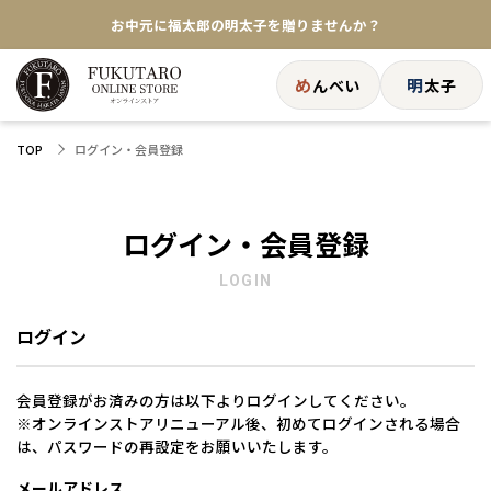
お中元に福太郎の明太子を贈りませんか？
★めんべい25周年記念商品が登場★
め
明
んべい
太子
【色々な味を試したい方へ】ポストイン！めんべい
ログイン・会員登録
TOP
送料全国一律770円！10,800円以上で送料無料
ログイン・会員登録
LOGIN
ログイン
会員登録がお済みの方は以下よりログインしてください。
※オンラインストアリニューアル後、初めてログインされる場合
は、パスワードの再設定をお願いいたします。
メールアドレス