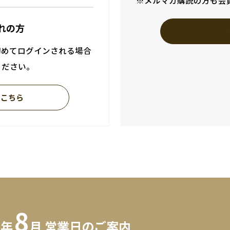
※メルマガ購読の方も会
れの方
初めてログインされる場合
ください。
はこちら
8
6年
月 営業日のご案内