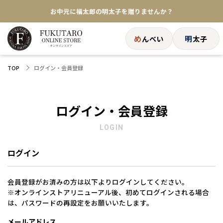
お中元に福太郎の明太子を贈りませんか？
★めんべい25周年記念商品が登場★
め
明
んべい
太子
【色々な味を試したい方へ】ポストイン！めんべい
ログイン・会員登録
TOP
送料全国一律770円！10,800円以上で送料無料
ログイン・会員登録
LOGIN
ログイン
会員登録がお済みの方は以下よりログインしてください。
※オンラインストアリニューアル後、初めてログインされる場合
は、パスワードの再設定をお願いいたします。
メールアドレス