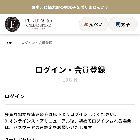
お中元に福太郎の明太子を贈りませんか？
★めんべい25周年記念商品が登場★
め
明
んべい
太子
【色々な味を試したい方へ】ポストイン！めんべい
ログイン・会員登録
TOP
送料全国一律770円！10,800円以上で送料無料
ログイン・会員登録
LOGIN
ログイン
会員登録がお済みの方は以下よりログインしてください。
※オンラインストアリニューアル後、初めてログインされる場合
は、パスワードの再設定をお願いいたします。
メールアドレス