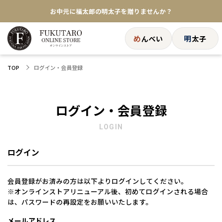
お中元に福太郎の明太子を贈りませんか？
★めんべい25周年記念商品が登場★
め
明
んべい
太子
【色々な味を試したい方へ】ポストイン！めんべい
ログイン・会員登録
TOP
送料全国一律770円！10,800円以上で送料無料
ログイン・会員登録
LOGIN
ログイン
会員登録がお済みの方は以下よりログインしてください。
※オンラインストアリニューアル後、初めてログインされる場合
は、パスワードの再設定をお願いいたします。
メールアドレス