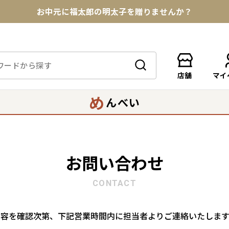
お中元に福太郎の明太子を贈りませんか？
★めんべい25周年記念商品が登場★
【色々な味を試したい方へ】ポストイン！めんべい
店舗
マイ
送料全国一律770円！10,800円以上で送料無料
め
んべい
お問い合わせ
CONTACT
内容を確認次第、下記営業時間内に担当者よりご連絡いたします